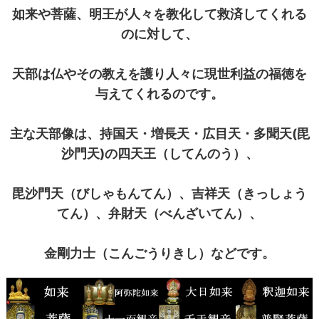
如来や菩薩、明王が人々を教化して救済してくれる
のに対して、
天部は仏やその教えを護り人々に現世利益の福徳を
与えてくれるのです。
主な天部像は、持国天・増長天・広目天・多聞天(毘
沙門天)の四天王（してんのう）、
毘沙門天（びしゃもんてん）、吉祥天（きっしょう
てん）、弁財天（べんざいてん）、
金剛力士（こんごうりきし）などです。