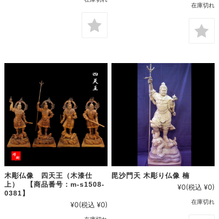
在庫切れ
木彫仏像 四天王（木漆仕
毘沙門天 木彫り仏像 楠
上） 【商品番号：m-s1508-
¥0
(税込 ¥0)
0381】
在庫切れ
¥0
(税込 ¥0)