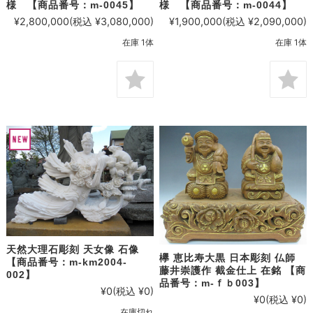
様 【商品番号：m-0045】
様 【商品番号：m-0044】
¥2,800,000
(税込 ¥3,080,000)
¥1,900,000
(税込 ¥2,090,000)
在庫 1体
在庫 1体
天然大理石彫刻 天女像 石像
欅 恵比寿大黒 日本彫刻 仏師
【商品番号：m-km2004-
藤井崇護作 截金仕上 在銘 【商
002】
品番号：m-ｆｂ003】
¥0
(税込 ¥0)
¥0
(税込 ¥0)
在庫切れ