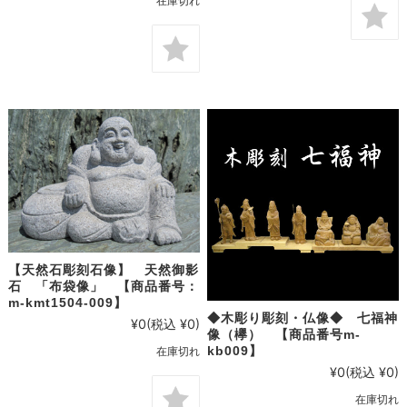
在庫切れ
【天然石彫刻石像】 天然御影
石 「布袋像」 【商品番号：
m-kmt1504-009】
◆木彫り彫刻・仏像◆ 七福神
¥0
(税込 ¥0)
像（欅） 【商品番号m-
kb009】
在庫切れ
¥0
(税込 ¥0)
在庫切れ