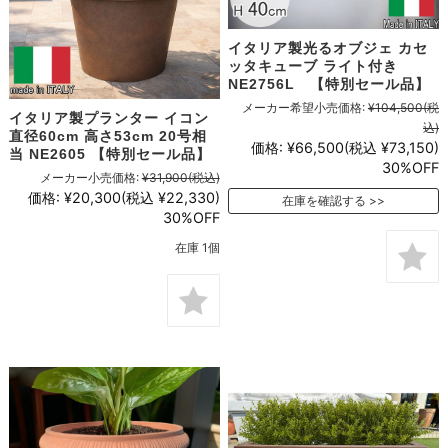
イタリア製光るオブジェ カセ
ッタキューブ ライト付き
NE2756L 【特別セール品】
メーカー希望小売価格:
¥104,500
(税
イタリア製プランター イコン
込)
直径60cm 高さ53cm 20号相
価格:
¥66,500
(税込 ¥73,150)
当 NE2605 【特別セール品】
30%OFF
メーカー小売価格:
¥31,900
(税込)
価格:
¥20,300
(税込 ¥22,330)
在庫を確認する
30%OFF
在庫 1個