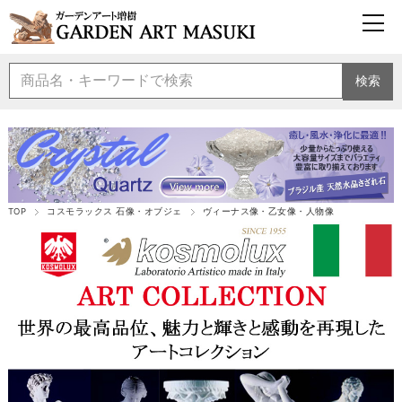
検索
TOP
コスモラックス 石像・オブジェ
ヴィーナス像・乙女像・人物像