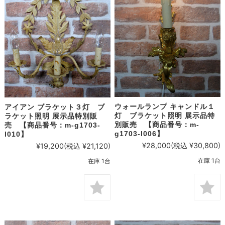
ウォールランプ キャンドル１
アイアン ブラケット３灯 ブ
灯 ブラケット照明 展示品特
ラケット照明 展示品特別販
別販売 【商品番号：m-
売 【商品番号：m-g1703-
g1703-l006】
l010】
¥28,000
(税込 ¥30,800)
¥19,200
(税込 ¥21,120)
在庫 1台
在庫 1台