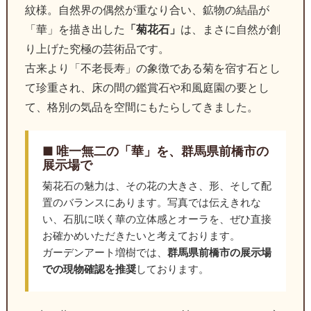
紋様。自然界の偶然が重なり合い、鉱物の結晶が
「華」を描き出した
「菊花石」
は、まさに自然が創
り上げた究極の芸術品です。
古来より「不老長寿」の象徴である菊を宿す石とし
て珍重され、床の間の鑑賞石や和風庭園の要とし
て、格別の気品を空間にもたらしてきました。
■ 唯一無二の「華」を、群馬県前橋市の
展示場で
菊花石の魅力は、その花の大きさ、形、そして配
置のバランスにあります。写真では伝えきれな
い、石肌に咲く華の立体感とオーラを、ぜひ直接
お確かめいただきたいと考えております。
ガーデンアート増樹では、
群馬県前橋市の展示場
での現物確認を推奨
しております。