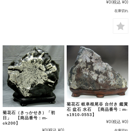
¥0
(税込 ¥0)
在庫切れ
菊花石 岐阜根尾谷 台付き 鑑賞
石 盆石 水石 【商品番号：m-
菊花石（きっかせき）「初
s1910-0553】
日」 【商品番号：m-
¥0
(税込 ¥0)
ck200】
¥0
(税込 ¥0)
在庫切れ