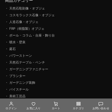
商品カテゴリー
・ 天然石彫刻像・オブジェ
・ コスモラックス石像・オブジェ
・ 人造石像・オブジェ
・ FRP（樹脂製）オブジェ
・ ポール・コラム・台座・飾り台
・ 噴水・壁泉
・ 庭石
・ パワーストーン
・ 天然石テーブル・ベンチ
・ ガーデニングファニチャー
・ プランター
・ ガーデニング装飾
・ バイスチール
・ 美術工芸品
・ 家具
ログイン
お気に入り
カート
カテゴリ
お問い合わせ
・ 照明