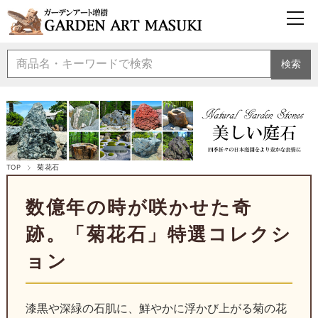
検索
TOP
菊花石
数億年の時が咲かせた奇
跡。「菊花石」特選コレクシ
ョン
漆黒や深緑の石肌に、鮮やかに浮かび上がる菊の花