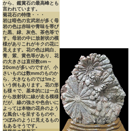
から、鑑賞石の最高峰とも
言われています。
菊花石の特徴・・・
岩は暗色の玄武岩が多く母
岩の色は赤味や青味を帯び
た黒、緑、灰色、茶色等で
す。母岩の中に放射状の模
様がありこれがキクの花に
見えます。花の色は純白、
青、紫、黄色等があり、花
の大きさは直径数cm～
20cmが多いのですが、小
さいものは数mmのものか
ら、大きなものでは1mと
いう例もあります。花の形
も様々で、基本的には一点
から放射状に線が走る模様
だが、線の強さや色合いに
よっては本物の花弁のよう
な風合いを呈するものや、
つぼみのように見えるもの
もあるそうです。