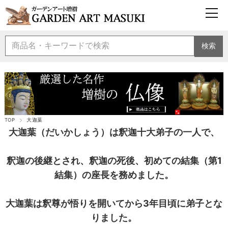
検索
TOP
大迦葉
大迦葉（だいかしょう）は釈迦十大弟子の一人で、
釈迦の後継とされ、釈迦の死後、初めての結集（第1
結集）の座長を務めました。
大迦葉は釈尊が悟りを開いてから3年目頃に弟子とな
りました。