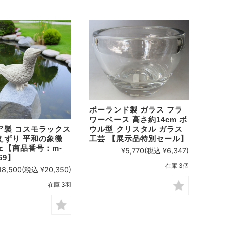
ポーランド製 ガラス フラ
ワーベース 高さ約14cm ボ
ウル型 クリスタル ガラス
ア製 コスモラックス
工芸 【展示品特別セール】
えずり 平和の象徴
ェ【商品番号：m-
¥5,770
(税込 ¥6,347)
69】
在庫 3個
18,500
(税込 ¥20,350)
在庫 3羽