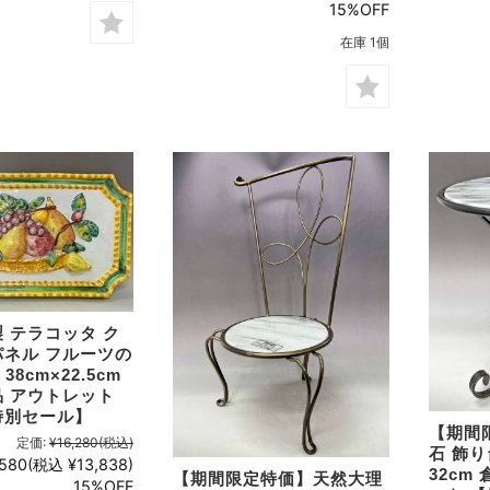
15%OFF
在庫 1個
 テラコッタ ク
ネル フルーツの
38cm×22.5cm
 アウトレット
特別セール】
【期間
定価:
¥16,280
(税込)
石 飾り
,580
(税込 ¥13,838)
32cm
【期間限定特価】天然大理
15%OFF