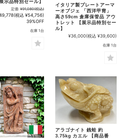
【展示品特別セール】
イタリア製プレートアーマ
定価:
¥91,080
(税込)
ーオブジェ 「西洋甲冑」
49,778
(税込 ¥54,756)
高さ59cm 倉庫保管品 アウ
39%OFF
トレット 【展示品特別セー
ル】
在庫 1台
¥36,000
(税込 ¥39,600)
在庫 1台
アラゴナイト 銭蛙 約
3.75kg カエル 【商品番