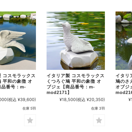
 コスモラックス
イタリア製 コスモラックス
イタリ
 平和の象徴 オ
くつろぐ鳩 平和の象徴 オ
鳩のさ
品番号：m-
ブジェ【商品番号：m-
オブジ
】
mod2171】
mod21
000
(税込 ¥39,600)
¥18,500
(税込 ¥20,350)
¥
在庫 5羽
在庫 3羽