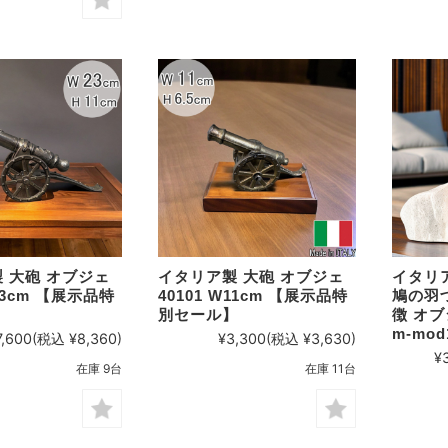
 大砲 オブジェ
イタリア製 大砲 オブジェ
イタリ
W23cm 【展示品特
40101 W11cm 【展示品特
鳩の羽
】
別セール】
徴 オ
m-mod
7,600
(税込 ¥8,360)
¥3,300
(税込 ¥3,630)
¥
在庫 9台
在庫 11台