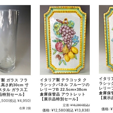
イタリ
イタリア製 テラコッタ ク
製 ガラス フラ
ラシッ
ラシックパネル フルーツの
高さ約30cm 寸
レリーフC
レリーフB 22.5cm×38cm
スタル ガラス工
倉庫保
倉庫保管品 アウトレット
品特別セール】
【展示
【展示品特別セール】
,500
(税込 ¥4,950)
定価:
¥16,280
(税込)
在庫 2個
価格:
¥
価格:
¥12,580
(税込 ¥13,838)