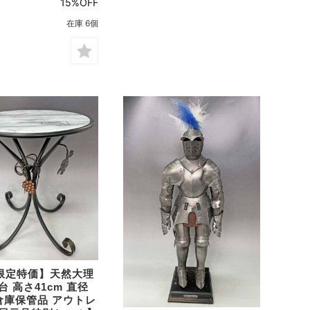
15%OFF
在庫 6個
限定特価】天然大理
台 高さ41cm 直径
 倉庫保管品 アウトレ