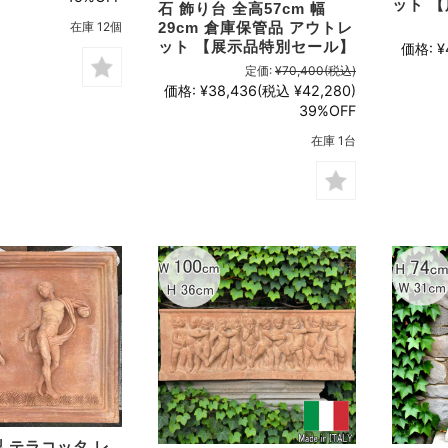
ット 
石 飾り台 全高57cm 幅
29cm 倉庫保管品 アウトレ
在庫 12個
ット 【展示品特別セール】
価格:
¥
定価:
¥70,400
(税込)
価格:
¥38,436
(税込 ¥42,280)
39%OFF
在庫 1台
 テラコッタ レ