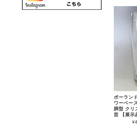
ポーランド
ワーベース
胴型 クリ
芸 【展示
¥4