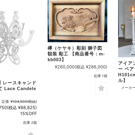
欅（ケヤキ）彫刻 獅子図
額装 彫工 【商品番号：m-
kb003】
アイア
¥260,000
(税込 ¥286,000)
ー ペア
H101
在庫 1個
ル】
 レースキャンド
メーカー
Lace Candele
定価:
¥104,500
(税込)
750
(税込 ¥88,825)
15%OFF
在庫 2個