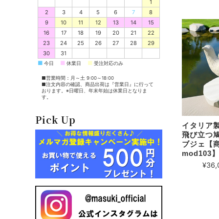
1
2
3
4
5
6
7
8
9
10
11
12
13
14
15
16
17
18
19
20
21
22
23
24
25
26
27
28
29
30
31
■
■
■
今日
休業日
受注対応のみ
■営業時間：月～土 9:00～18:00
■注文内容の確認、商品出荷は『営業日』に行って
おります。※日曜日、年末年始は休業日となりま
す。
Pick Up
イタリア製
飛び立つ鳩
ブジェ【商
mod103
¥36,