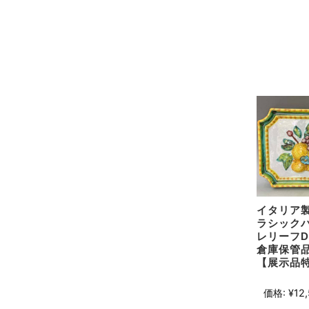
イタリア製
ラシックパ
レリーフD 
倉庫保管品
【展示品
価格:
¥12