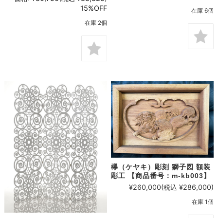
15%OFF
在庫 6個
在庫 2個
欅（ケヤキ）彫刻 獅子図 額装
彫工 【商品番号：m-kb003】
¥260,000
(税込 ¥286,000)
在庫 1個