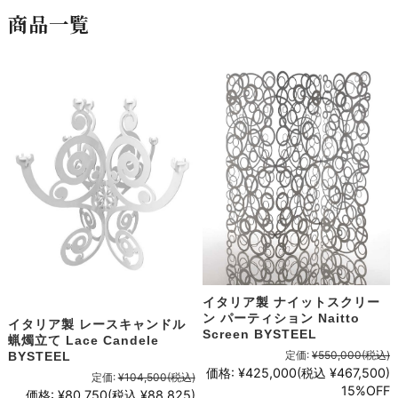
商品一覧
イタリア製 ナイットスクリー
ン パーティション Naitto
イタリア製 レースキャンドル
Screen BYSTEEL
蝋燭立て Lace Candele
定価:
¥550,000
(税込)
BYSTEEL
価格:
¥425,000
(税込 ¥467,500)
定価:
¥104,500
(税込)
15%OFF
価格:
¥80,750
(税込 ¥88,825)