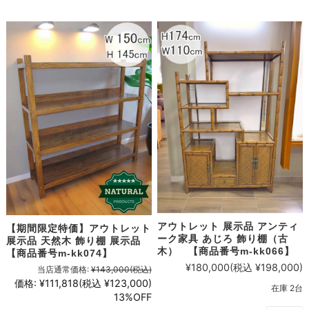
アウトレット 展示品 アンティ
【期間限定特価】アウトレット
ーク家具 あじろ 飾り棚（古
展示品 天然木 飾り棚 展示品
木） 【商品番号m-kk066】
【商品番号m-kk074】
¥180,000
(税込 ¥198,000)
当店通常価格:
¥143,000
(税込)
価格:
¥111,818
(税込 ¥123,000)
在庫 2台
13%OFF