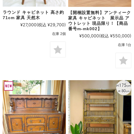
ラウンド キャビネット 高さ約
【開梱設置無料】アンティーク
71cm 家具 天然木
家具 キャビネット 展示品 ア
ウトレット 現品限り！【商品
¥27,000
(税込 ¥29,700)
番号m-mk002】
在庫 2個
¥500,000
(税込 ¥550,000)
在庫 1台