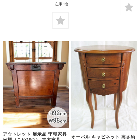
在庫 1台
アウトレット 展示品 李朝家具
オーバル キャビネット 高さ約
米櫃（こめびつ） 古木家具