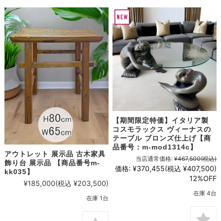
【期間限定特価】イタリア製
コスモラックス ヴィーナスの
テーブル ブロンズ仕上げ【商
品番号：m-mod1314c】
アウトレット 展示品 古木家具
当店通常価格:
¥467,500
(税込)
飾り台 展示品 【商品番号m-
価格:
¥370,455
(税込 ¥407,500)
kk035】
12%OFF
¥185,000
(税込 ¥203,500)
在庫 4台
在庫 1台