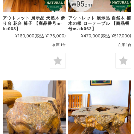
アウトレット 展示品 天然木 飾
アウトレット 展示品 自然木 楠
り台 花台 椅子 【商品番号m-
木の根 ローテーブル 【商品番
kk063】
号m-kk062】
¥160,000
(税込 ¥176,000)
¥470,000
(税込 ¥517,000)
在庫 1台
在庫 1台