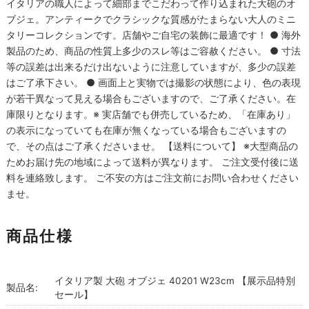
イタリアの職人によって細部までこだわって作り込まれた大砲のオ
ブジェ。アンティークでクラシックな質感がたまらない大人のミニ
タリーコレクションです。店舗やご自宅の装飾に最適です！ ● 海外
製品のため、商品の性質上多少のスレ等はご容赦ください。 ● 寸法
等の誤差は出来るだけ出ないように注意していますが、多少の誤差
はご了承下さい。 ● 画面上と実物では撮影の状態により、色の表現
が若干異なって見える場合もございますので、ご了承ください。在
庫限りとなります。※ 実店舗でも併売しているため、「在庫あり」
の表示になっていても在庫が無くなっている場合もございますの
で、その点はご了承くださいませ。 【送料について】 ※大型商品の
ためお届け先の地域によって送料が異なります。 ご注文受付後に送
料を連絡致します。 ご不安の方はご注文前にお問い合わせください
ませ。
商品仕様
イタリア製 大砲 オブジェ 40201 W23cm 【展示品特別
製品名:
セール】