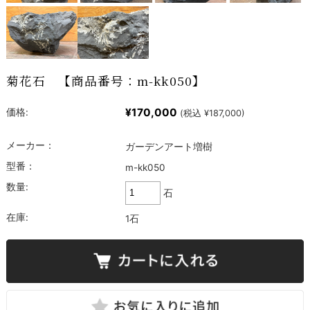
菊花石 【商品番号：m-kk050】
¥170,000
価格:
(税込 ¥187,000)
メーカー：
ガーデンアート増樹
型番：
m-kk050
数量:
石
在庫:
1石