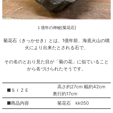
１億年の神秘[菊花石]
菊花石（きっかせき）とは、1億年前、海底火山の噴
火により出来たとされる石で、
その名のとおり見た目が「菊の花」に似ていること
から名づけられたそうです。
高さ約27cm 幅約42cm
■ＳＩＺＥ
奥行約17cm
■商品内容
菊花石 kk050