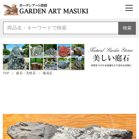
検索
TOP
庭石・天然石
菊花石