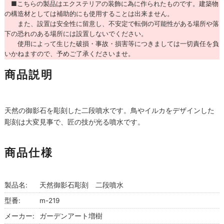
■こちらの製品はエクステリアの装飾に為に作られたものです。建築物
の構造材としては補助的にも使用することは出来ません。
また、設置は安全性に留意し、不安定で転倒の可能性がある場所や落
下の恐れのある場所には設置しないでください。
使用によって生じた破損・事故・損害等につきましては一切責任を負
いかねますので、予めご了承くださいませ。
商品説明
天然の御影石を彫刻した二段噴水です。鳥やイルカをデザインした
彫刻は大変見事で、匠の技が光る噴水です。
商品仕様
製品名:
天然御影石彫刻 二段噴水
型番:
m-219
メーカー:
ガーデンアート増樹