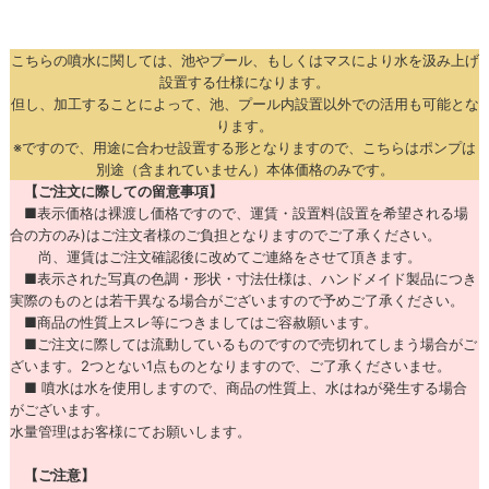
こちらの噴水に関しては、池やプール、もしくはマスにより水を汲み上げ
設置する仕様になります。
但し、加工することによって、池、プール内設置以外での活用も可能とな
ります。
※ですので、用途に合わせ設置する形となりますので、こちらはポンプは
別途（含まれていません）本体価格のみです。
【ご注文に際しての留意事項】
■表示価格は裸渡し価格ですので、運賃・設置料(設置を希望される場
合の方のみ)はご注文者様のご負担となりますのでご了承ください。
尚、運賃はご注文確認後に改めてご連絡をさせて頂きます。
■表示された写真の色調・形状・寸法仕様は、ハンドメイド製品につき
実際のものとは若干異なる場合がございますので予めご了承ください。
■商品の性質上スレ等につきましてはご容赦願います。
■ご注文に際しては流動しているものですので売切れてしまう場合がご
ざいます。2つとない1点ものとなりますので、ご了承くださいませ。
■ 噴水は水を使用しますので、商品の性質上、水はねが発生する場合
がございます。
水量管理はお客様にてお願いします。
【ご注意】