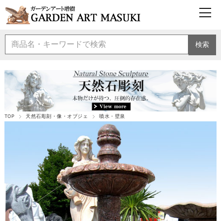
検索
TOP
天然石彫刻・像・オブジェ
噴水・壁泉