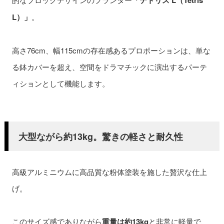
「テトリス L（Tetris
L）」
。
高さ76cm、幅115cmの存在感あるプロポーションは、単な
る鉢カバーを超え、空間をドラマチックに演出するパーテ
ィションとして機能します。
大型ながら約13kg。驚きの軽さと耐久性
高級アルミニウムに高品質な粉体塗装を施した贅沢な仕上
げ。
このサイズ感でありながら
重量は約13kg
と非常に軽量で、