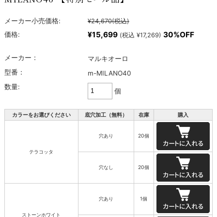
メーカー小売価格:
¥24,670
(税込)
¥15,699
30%OFF
価格:
(税込 ¥17,269)
メーカー：
マルキオーロ
型番：
m-MILANO40
数量:
個
カラーをお選びください
底穴加工（無料）
在庫
購入
穴あり
20個
テラコッタ
穴なし
20個
穴あり
1個
ストーンホワイト