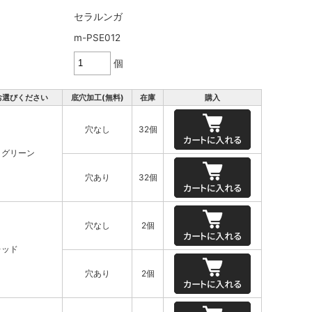
セラルンガ
m-PSE012
個
お選びください
底穴加工(無料)
在庫
購入
穴なし
32個
クグリーン
穴あり
32個
穴なし
2個
レッド
穴あり
2個