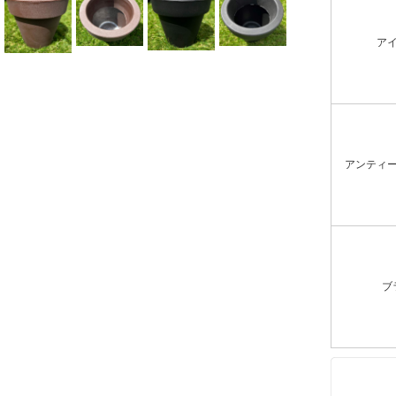
ア
アンティ
ブ