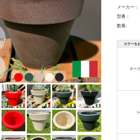
メーカー：
型番：
数量:
カラーを
ダー