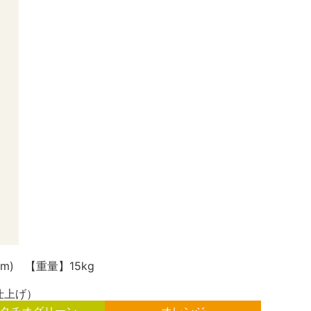
m) 【重量】15kg
仕上げ）
タチオグリーン
オレンジ