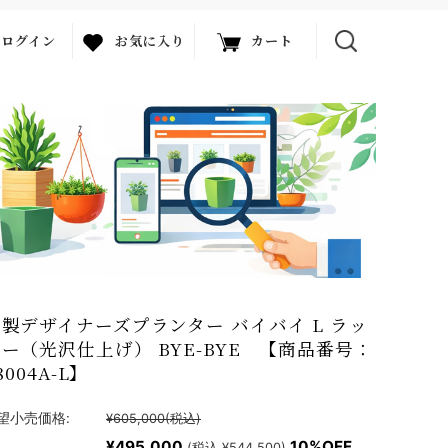
ログイン
お気に入り
カート
製デザイナーズプランター バイバイ L ラッ
ー（光沢仕上げ） BYE-BYE 【商品番号：
8004A-L】
望小売価格:
¥605,000
(税込)
¥495,000
10%OFF
(税込 ¥544,500)