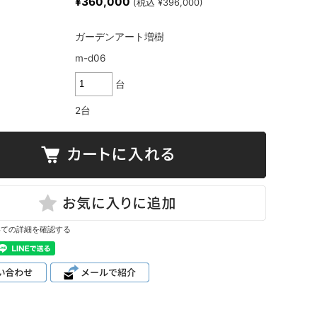
¥360,000
(税込 ¥396,000)
ガーデンアート増樹
m-d06
台
2台
いての詳細を確認する