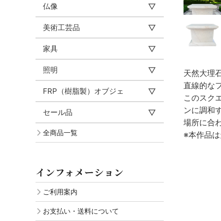
仏像
美術工芸品
家具
照明
天然大理石
直線的な
FRP（樹脂製）オブジェ
このスク
ンに調和
セール品
場所に合
全商品一覧
※本作品
インフォメーション
ご利用案内
お支払い・送料について