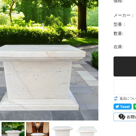
価格:
メーカー：
型番：
数量:
在庫:
返品につ