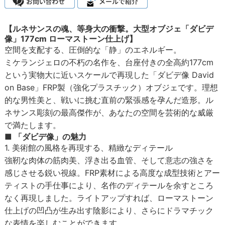
【ルネサンスの魂、等身大の衝撃。大型オブジェ「ダビデ
像」177cm ローマストーン仕上げ】
空間を支配する、圧倒的な「静」のエネルギー。
ミケランジェロの不朽の名作を、台座付きの全高約177cm
という実物大に近いスケールで再現した「ダビデ像 David
on Base」FRP製（強化プラスチック）オブジェです。理想
的な男性美と、戦いに挑む直前の緊張感を孕んだ造形。ル
ネサンス彫刻の最高傑作が、あなたの空間を芸術的な威厳
で満たします。
■ 「ダビデ像」の魅力
1. 美術館の風格を再現する、精緻なディテール
強靭な肉体の筋肉美、浮き出る血管、そして意志の強さを
感じさせる鋭い視線。FRP素材による高度な成型技術とアー
ティストの手仕事により、名作のディテールを余すところ
なく再現しました。ライトアップすれば、ローマストーン
仕上げの凹凸が生み出す陰影により、さらにドラマチック
な表情を楽しむことができます。