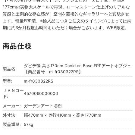
177cmの実物大スケールで再現。ローマストーン仕上げのリアルな
質感と圧倒的な存在感が、空間を芸術的なギャラリーへと変貌させ
ます。軽量FRP製。※輸入品につきご注文のタイミングによっては納
期に約3か月程度お時間をいただく場合がございます。WEB限定。
商品仕様
ダビデ像 高さ170cm David on Base FRPアートオブジェ
製品名:
【商品番号：m-fr030322RS】
型番:
m-fr030322RS
ＪＡＮコー
4570060000000
ド:
メーカー:
ガーデンアート増樹
外寸法:
幅470mm × 奥行410mm × 高さ1770mm
製品重量:
57kg