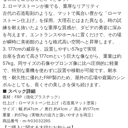
2. ローマストーンが奏でる、重厚なリアリティ
古代の石造彫刻のような、マットで風合い豊かな「ローマ
ストーン仕上げ」を採用。大理石とはまた異なる、時の試
練を耐え抜いたような重厚な質感が、ダビデの勇姿に深み
を与えます。エントランスやホールに置くだけで、その場
が瞬時に美術館のような格式高い空間へと昇華します。
3. 177cmの威容を、設置しやすい57kgで実現
台座を含めて高さ177cmという巨大な像ながら、重量は約
57kg。同サイズの石像やブロンズ像に比べ圧倒的に軽量
で、特別な重機を使わずに設置や移動が可能です。耐水
性・耐久性に優れたFRP製のため、屋外の広場や庭園のシン
ボルとしても、長くその美しさを保ち続けます。
■ スペック詳細
素材：FRP（強化プラスチック）
仕上げ：ローマストーン仕上げ（石造風マット塗装）
サイズ：幅 約47cm ／ 奥行 約41cm ／ 高さ 約177cm
重量：約57kg（実物大の迫力と扱いやすさを両立）
商品番号：m-fr030322RS
【ご購入に関する大切なお知らせ】