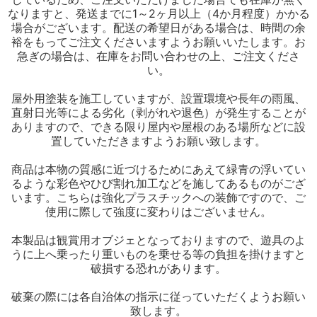
なりますと、発送までに1～2ヶ月以上（4か月程度）かかる
場合がございます。配送の希望日がある場合は、時間の余
裕をもってご注文くださいますようお願いいたします。お
急ぎの場合は、在庫をお問い合わせの上、ご注文くださ
い。
屋外用塗装を施工していますが、設置環境や長年の雨風、
直射日光等による劣化（剥がれや退色）が発生することが
ありますので、できる限り屋内や屋根のある場所などに設
置していただきますようお願い致します。
商品は本物の質感に近づけるためにあえて緑青の浮いてい
るような彩色やひび割れ加工などを施してあるものがござ
います。こちらは強化プラスチックへの装飾ですので、ご
使用に際して強度に変わりはございません。
本製品は観賞用オブジェとなっておりますので、遊具のよ
うに上へ乗ったり重いものを乗せる等の負担を掛けますと
破損する恐れがあります。
破棄の際には各自治体の指示に従っていただくようお願い
致します。