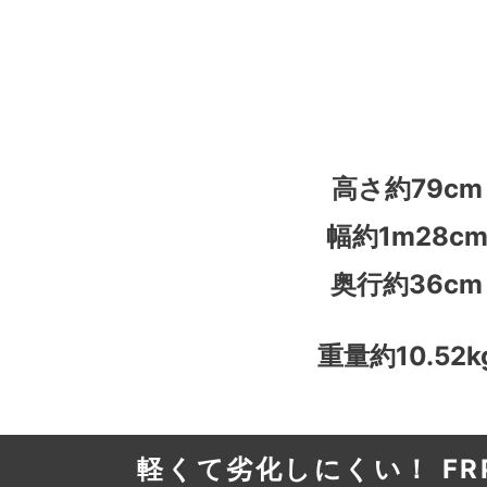
高さ約79cm
幅約1m28c
奥行約36cm
重量約10.52k
軽くて劣化しにくい！ F