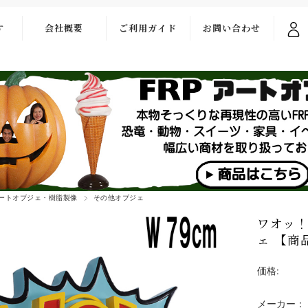
す
会社概要
ご利用ガイド
お問い合わせ
ご利用ガイド
お問い合わせ
フォーム
お支払い・送料
よくある質問
アートオブジェ・樹脂製像
その他オブジェ
ワオッ！吹
ェ 【商品
価格:
メーカー：