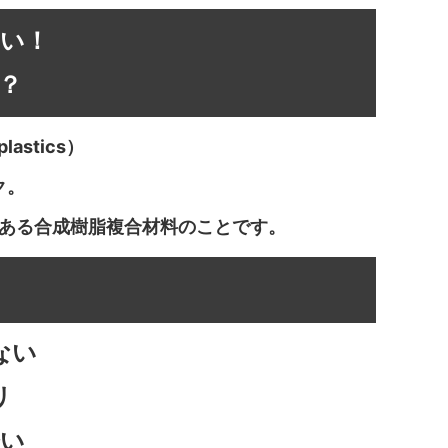
い！
何？
 plastics）
ク。
ある合成樹脂複合材料のことです。
ない
リ
い