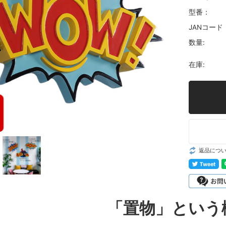
型番：
JANコード
数量:
在庫:
返品につ
「置物」という