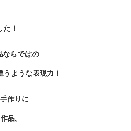
した！
品ならではの
違うような表現力！
の手作りに
作品。