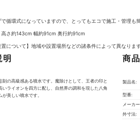
プで循環式になっていますので、とってもエコで施工・管理も
さ約143cm 幅約91cm 奥行約91cm
設置について】地域や設置場所などの諸条件によって異なりま
説明
商
彫刻の高級感ある噴水です。魔除けとして、王者の印と
製品名:
高いライオンを四方に配し、自然界の調和を現した八角
型番:
ムが美しい噴水です。
メーカー
外寸法: