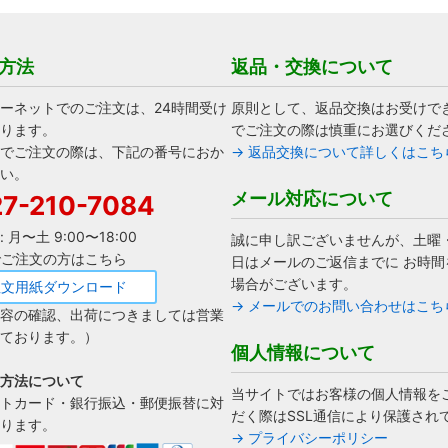
方法
返品・交換について
ーネットでのご注文は、24時間受け
原則として、返品交換はお受けで
ります。
でご注文の際は慎重にお選びくだ
でご注文の際は、下記の番号におか
→ 返品交換について詳しくはこち
い。
メール対応について
7-210-7084
 月〜土 9:00〜18:00
誠に申し訳ございませんが、土曜
Xでご注文の方はこちら
日はメールのご返信までに お時間
場合がございます。
注文用紙ダウンロード
→ メールでのお問い合わせはこち
容の確認、出荷につきましては営業
ております。）
個人情報について
方法について
当サイトではお客様の個人情報を
トカード・銀行振込・郵便振替に対
だく際はSSL通信により保護され
ります。
→ プライバシーポリシー