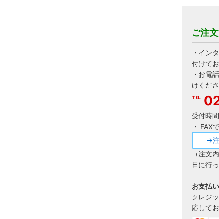
ご注文
・インタ
付けてお
・お電話
けくださ
02
受付時間:
・ FA
→
（注文内
日に行っ
お支払い
クレジッ
応してお