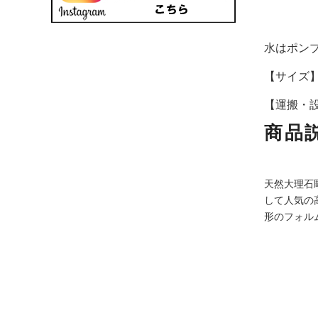
水はポン
【サイズ】高
【運搬・
商品
天然大理石
して人気の
形のフォル