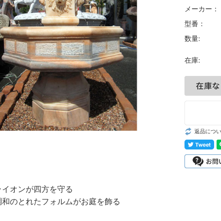
メーカー：
型番：
数量:
在庫:
返品につ
ライオンが四方を守る
調和のとれたフォルムがお庭を飾る