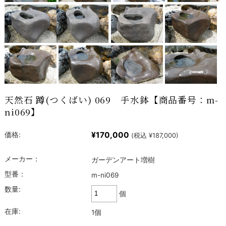
天然石 蹲(つくばい) 069 手水鉢【商品番号：m-
ni069】
¥170,000
価格:
(税込 ¥187,000)
メーカー：
ガーデンアート増樹
型番：
m-ni069
数量:
個
在庫:
1個