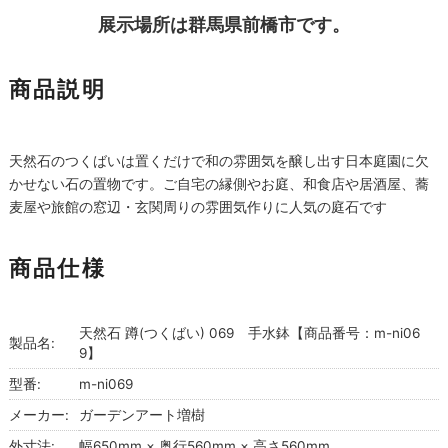
展示場所は群馬県前橋市です。
商品説明
天然石のつくばいは置くだけで和の雰囲気を醸し出す日本庭園に欠
かせない石の置物です。ご自宅の縁側やお庭、和食店や居酒屋、蕎
麦屋や旅館の窓辺・玄関周りの雰囲気作りに人気の庭石です
商品仕様
天然石 蹲(つくばい) 069 手水鉢【商品番号：m-ni06
製品名:
9】
型番:
m-ni069
メーカー:
ガーデンアート増樹
外寸法:
幅650mm × 奥行560mm × 高さ560mm