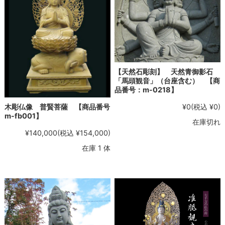
【天然石彫刻】 天然青御影石
「馬頭観音」（台座含む） 【商
品番号：m-0218】
¥0
(税込 ¥0)
木彫仏像 普賢菩薩 【商品番号
m-fb001】
在庫切れ
¥140,000
(税込 ¥154,000)
在庫 1 体