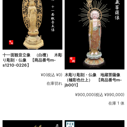
十一面観音立像 （白檀） 木彫
り彫刻・仏像 【商品番号m-
s1210-0226】
¥0
(税込 ¥0)
木彫り彫刻・仏像 地蔵菩薩像
（極彩色仕上） 【商品番号m-
在庫切れ
jb001】
¥900,000
(税込 ¥990,000)
在庫 1 体