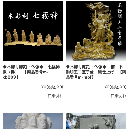
◆木彫り彫刻・仏像◆ 七福神
◆木彫り彫刻・仏像◆ 楠 不
像（欅） 【商品番号m-
動明王二童子像 漆仕上げ 【商
kb009】
品番号m-mbf】
¥0
(税込 ¥0)
¥0
(税込 ¥0)
在庫切れ
在庫切れ