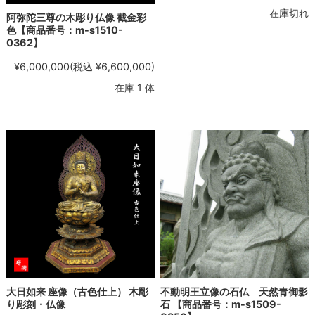
在庫切れ
阿弥陀三尊の木彫り仏像 截金彩
色【商品番号：m-s1510-
0362】
¥6,000,000
(税込 ¥6,600,000)
在庫 1 体
大日如来 座像（古色仕上） 木彫
不動明王立像の石仏 天然青御影
り彫刻・仏像
石 【商品番号：m-s1509-