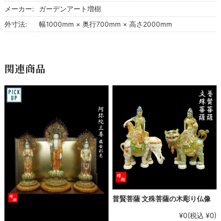
メーカー:
ガーデンアート増樹
外寸法:
幅1000mm × 奥行700mm × 高さ2000mm
関連商品
普賢菩薩 文殊菩薩の木彫り仏像
¥0
(税込 ¥0)