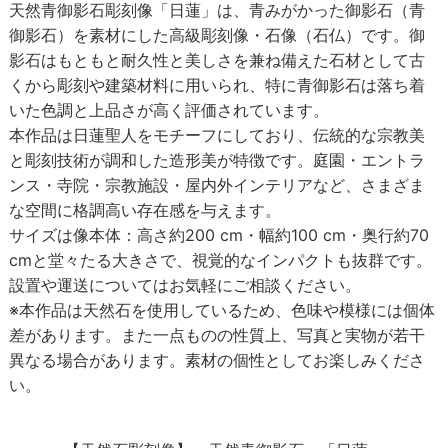
天然青御影石彫刻像「日蓮」
は、青みがかった御影石（青
御影石）を素材にした高級彫刻像・石像（石仏）です。御
影石はもともと耐久性と美しさを兼ね備えた石材として古
くから彫刻や建築材料に用いられ、特に青御影石は落ち着
いた色調と上品さが高く評価されています。
本作品は日蓮聖人をモチーフにしており、伝統的な宗教美
と彫刻技術が調和した造形美が特徴です。庭園・エントラ
ンス・寺院・宗教施設・屋内外インテリアなど、さまざま
な空間に格調高い存在感を与えます。
サイズは像本体：高さ約200 cm・幅約100 cm・奥行約70
cmと堂々たる大きさで、視覚的なインパクトも抜群です。
設置や運送についてはお気軽にご相談ください。
※本作品は天然石を使用しているため、色味や模様には個体
差があります。また一点ものの性質上、写真と実物が若干
異なる場合があります。素材の個性としてお楽しみくださ
い。