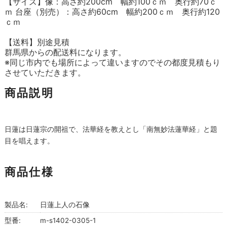
【サイズ】像：高さ約200cm 幅約100ｃｍ 奥行約70ｃ
ｍ 台座（別売）：高さ約60cm 幅約200ｃｍ 奥行約120
ｃｍ
【送料】別途見積
群馬県からの配送料になります。
※同じ市内でも場所によって違いますのでその都度見積もり
させていただきます。
商品説明
日蓮は日蓮宗の開祖で、法華経を教えとし「南無妙法蓮華経」と題
目を唱えます。
商品仕様
製品名:
日蓮上人の石像
型番:
m-s1402-0305-1