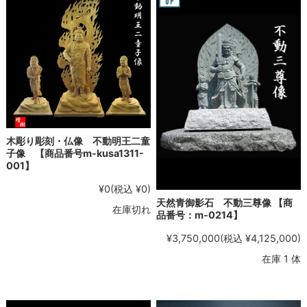
木彫り彫刻・仏像 不動明王二童
子像 【商品番号m-kusa1311-
001】
¥0
(税込 ¥0)
天然青御影石 不動三尊像 【商
在庫切れ
品番号：m-0214】
¥3,750,000
(税込 ¥4,125,000)
在庫 1 体