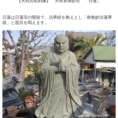
【天然石彫刻像】 天然青御影石 「日蓮」
日蓮は日蓮宗の開祖で、法華経を教えとし「南無妙法蓮華
経」と題目を唱えます。