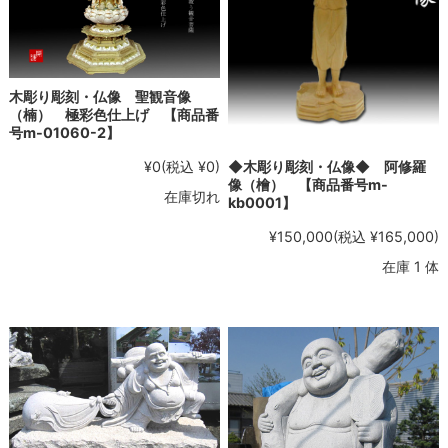
木彫り彫刻・仏像 聖観音像
（楠） 極彩色仕上げ 【商品番
号m-01060-2】
¥0
(税込 ¥0)
◆木彫り彫刻・仏像◆ 阿修羅
像（檜） 【商品番号m-
在庫切れ
kb0001】
¥150,000
(税込 ¥165,000)
在庫 1 体