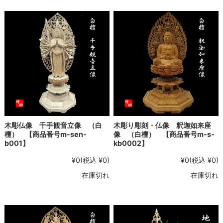
木彫仏像 千手観音立像 （白
木彫り彫刻・仏像 釈迦如来座
檀） 【商品番号m-sen-
像 （白檀） 【商品番号m-s-
b001】
kb0002】
¥0
(税込 ¥0)
¥0
(税込 ¥0)
在庫切れ
在庫切れ