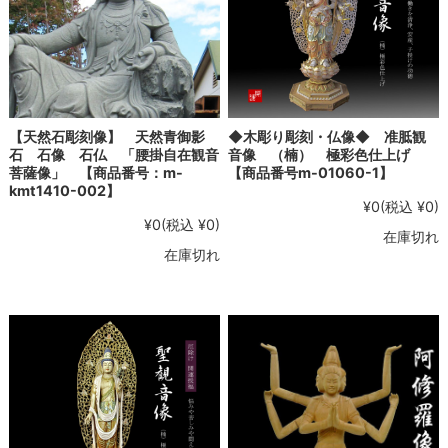
【天然石彫刻像】 天然青御影
◆木彫り彫刻・仏像◆ 准胝観
石 石像 石仏 「腰掛自在観音
音像 （楠） 極彩色仕上げ
菩薩像」 【商品番号：m-
【商品番号m-01060-1】
kmt1410-002】
¥0
(税込 ¥0)
¥0
(税込 ¥0)
在庫切れ
在庫切れ