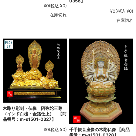
0356】
¥0
(税込 ¥0)
¥0
(税込 ¥0)
在庫切れ
在庫切れ
木彫り彫刻・仏像 阿弥陀三尊
（インド白檀・金箔仕上） 【商
品番号：m-s1501-0327】
¥0
(税込 ¥0)
千手観音座像の木彫仏像 【商品
番号：m-s1501-0328】