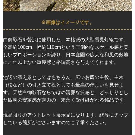
※画像はイメージです。
白御影石を贅沢に使用した、本格派の大型雪見灯篭です。
全高約100cm、幅約110cmという圧倒的なスケール感と美
しいプロポーションを誇り、日本庭園や広大な和風の敷地
にこれ以上ない重厚感と格調高さを与えてくれます。
池辺の添え景としてはもちろん、広いお庭の主役、主木
（松など）の引き立て役としても最高の佇まいを見せま
す。天然白御影石ならではの清廉な質感と、どっしりとし
た四脚の安定感が魅力の、末永く受け継がれる銘品です。
現品限りのアウトレット展示品になります。縁等にチップ
している箇所がございますのでご了承ください。