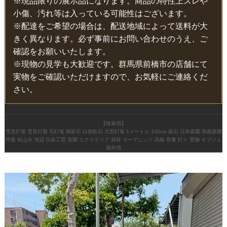
※現品限りの展示品になります。商品の特性上スレや
小傷、汚れ等は入っている可能性はございます。
※配達をご希望の場合は、配送地域によって送料が大
きく異なります。必ず事前にお問い合わせのうえ、ご
確認をお願いいたします。
※現物の見学も大歓迎です。群馬県前橋市の店舗にて
実物をご確認いただけますので、お気軽にご連絡くだ
さい。
【検索用】
雪見灯篭 雪見灯籠 石灯篭 御影石 白御影石 大型灯篭 1メートル 100cm 庭石 日本庭園 和風庭園
坪庭 枯山水 池辺 伝統工芸 造園 エクステリア 資材 ガーデニング 高級 骨董 灯り 置物 オブジェ
屋外用