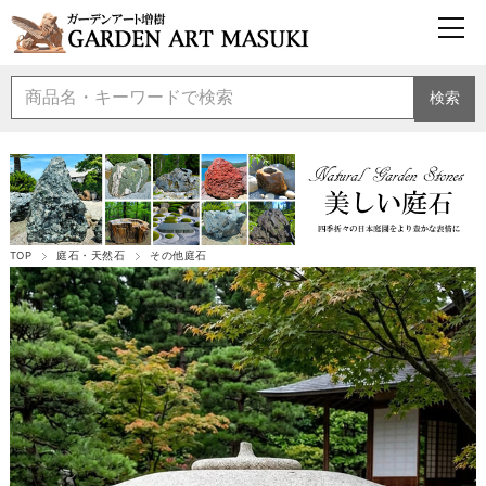
検索
TOP
庭石・天然石
その他庭石