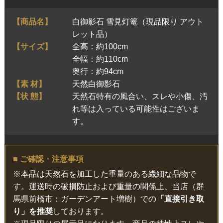
【商品名】
白御影石 雪見灯篭（現品限り アウト
レット品）
【サイズ】
全高：約100cm
全幅：約110cm
奥行：約94cm
【素 材】
天然白御影石
【状 態】
天然石特有の風合い、スレや小傷、汚
れ等は入っている可能性はございま
す。
■ ご確認・注意事項
※本品は天然石を加工した重量のある繊細な品物で
す。運送時の破損防止および重量の関係上、当店（群
馬県前橋市：ガーデンアート増樹）での
「直接引き取
り」を推奨
しております。