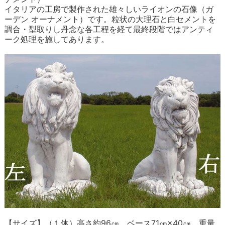
イタリアの工房で製作された雄々しいライオンの石像（ガ
ーデン オーナメント）です。粒状の大理石と白セメントを
調合・型取りし丹念な各工程を経て最終段階ではアンティ
ーク処理を施してあります。
【サイズ】（１体）高さ約96㎝ ベース71㎝×40㎝ 重量