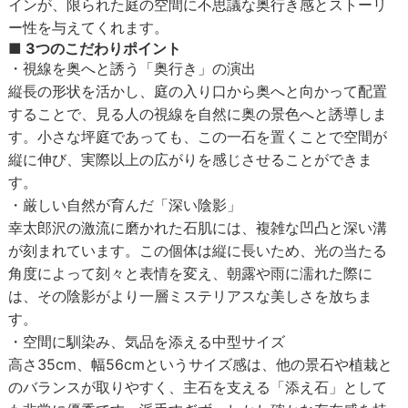
インが、限られた庭の空間に不思議な奥行き感とストーリ
ー性を与えてくれます。
■ 3つのこだわりポイント
・視線を奥へと誘う「奥行き」の演出
縦長の形状を活かし、庭の入り口から奥へと向かって配置
することで、見る人の視線を自然に奥の景色へと誘導しま
す。小さな坪庭であっても、この一石を置くことで空間が
縦に伸び、実際以上の広がりを感じさせることができま
す。
・厳しい自然が育んだ「深い陰影」
幸太郎沢の激流に磨かれた石肌には、複雑な凹凸と深い溝
が刻まれています。この個体は縦に長いため、光の当たる
角度によって刻々と表情を変え、朝露や雨に濡れた際に
は、その陰影がより一層ミステリアスな美しさを放ちま
す。
・空間に馴染み、気品を添える中型サイズ
高さ35cm、幅56cmというサイズ感は、他の景石や植栽と
のバランスが取りやすく、主石を支える「添え石」として