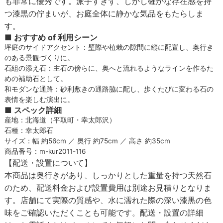
も非常に優秀です。派手すぎず、しかし確かな存在感を持
つ漆黒の佇まいが、お庭全体に静かな気品をもたらしま
す。
■ おすすめ of 利用シーン
坪庭のサイドアクセント：壁際や植栽の隙間に縦に配置し、奥行き
のある景観づくりに。
石組の添え石：主石の傍らに、奥へと流れるようなラインを作るた
めの補助石として。
和モダンな通路：砂利敷きの通路脇に配し、歩くたびに変わる石の
表情を楽しむ演出に。
■ スペック詳細
産地：北海道（平取町・幸太郎沢）
石種：幸太郎石
サイズ：幅 約56cm ／ 奥行 約75cm ／ 高さ 約35cm
商品番号：m-kur2011-116
【配送・設置について】
本商品は奥行きがあり、しっかりとした重量を持つ天然石
のため、配送料金および設置費用は別途お見積りとなりま
す。店舗にて実際の質感や、水に濡れた際の深い漆黒の色
味をご確認いただくことも可能です。配送・設置の詳細