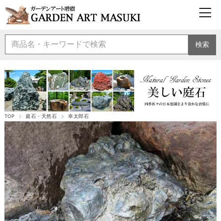
検索
TOP
庭石・天然石
幸太郎石