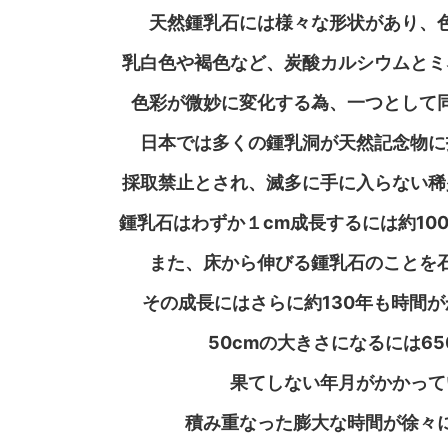
天然鍾乳石には様々な形状があり、
乳白色や褐色など、炭酸カルシウムとミ
色彩が微妙に変化する為、一つとして
日本では多くの鍾乳洞が天然記念物に
採取禁止とされ、滅多に手に入らない稀
鍾乳石はわずか１cm成長するには約10
また、床から伸びる鍾乳石のことを
その成長にはさらに約130年も時間
50cmの大きさになるには65
果てしない年月がかかって
積み重なった膨大な時間が徐々