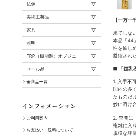
仏像
美術工芸品
【一万一
家具
果てしな
本品「44
照明
性を愉し
凝縮され
FRP（樹脂製）オブジェ
■ 「鍾乳
セール品
1. 入手
全商品一覧
国内の多
たものだ
妙に溶け
インフォメーション
2. 空間
ご利用案内
複雑に入
お支払い・送料について
規模な坪