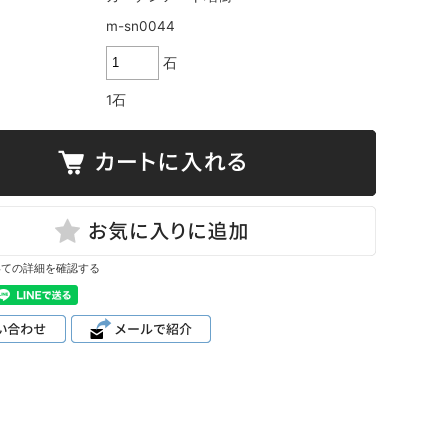
m-sn0044
石
1石
いての詳細を確認する