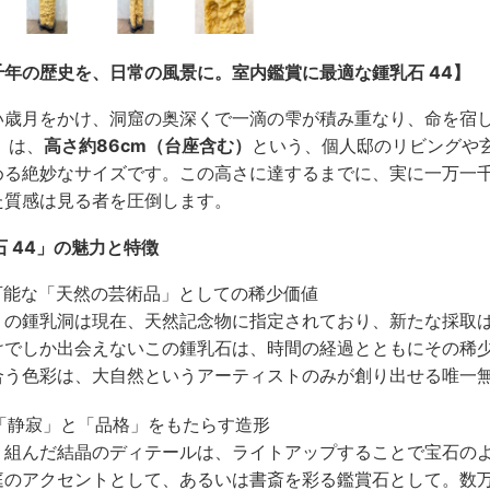
千年の歴史を、日常の風景に。室内鑑賞に最適な鍾乳石 44】
い歳月をかけ、洞窟の奥深くで一滴の雫が積み重なり、命を宿
」は、
高さ約86cm（台座含む）
という、個人邸のリビングや
める絶妙なサイズです。この高さに達するまでに、実に一万一
た質感は見る者を圧倒します。
石 44」の魅力と特徴
不可能な「天然の芸術品」としての稀少価値
くの鍾乳洞は現在、天然記念物に指定されており、新たな採取
けでしか出会えないこの鍾乳石は、時間の経過とともにその稀
合う色彩は、大自然というアーティストのみが創り出せる唯一
に「静寂」と「品格」をもたらす造形
り組んだ結晶のディテールは、ライトアップすることで宝石の
庭のアクセントとして、あるいは書斎を彩る鑑賞石として。数