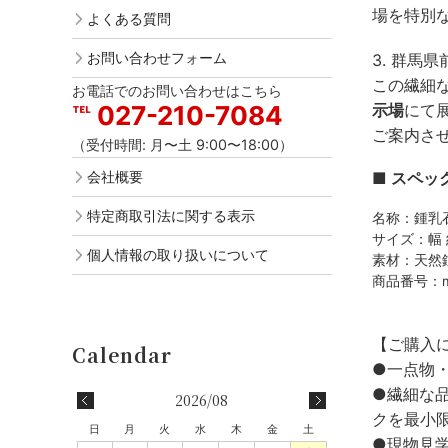
場を特別
よくある質問
お問い合わせフォーム
3. 群馬
この繊細
お電話でのお問い合わせはこちら
027-210-7084
示場
にて展
ご案内さ
（受付時間: 月〜土 9:00〜18:00）
会社概要
■ スペッ
特定商取引法に関する表示
名称：鍾乳石
サイズ：幅 約
個人情報の取り扱いについて
素材：天然
商品番号：m-
【ご購入
●一点物
●繊細な
2026/08
クを最小
日
月
火
水
木
金
土
●現物見