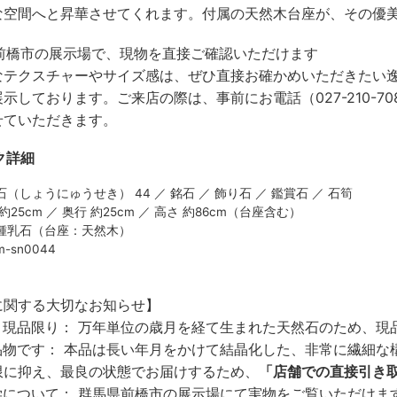
な空間へと昇華させてくれます。付属の天然木台座が、その優
県前橋市の展示場で、現物を直接ご確認いただけます
なテクスチャーやサイズ感は、ぜひ直接お確かめいただきたい
示しております。ご来店の際は、事前にお電話（027-210-
せていただきます。
ク詳細
（しょうにゅうせき） 44 ／ 銘石 ／ 飾り石 ／ 鑑賞石 ／ 石筍
25cm ／ 奥行 約25cm ／ 高さ 約86cm（台座含む）
鍾乳石（台座：天然木）
sn0044
に関する大切なお知らせ】
・現品限り：
万年単位の歳月を経て生まれた天然石のため、現
品物です：
本品は長い年月をかけて結晶化した、非常に繊細な
限に抑え、最良の状態でお届けするため、
「店舗での直接引き
学について：
群馬県前橋市の展示場にて実物をご覧いただけま