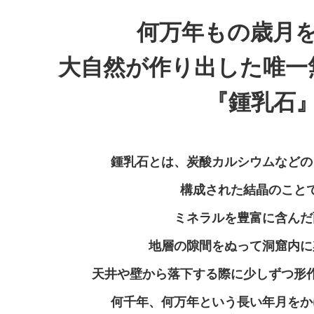
何万年もの歳月
大自然が作り出した唯一
『鍾乳石
鍾乳石とは、炭酸カルシウムなどの
構成された結晶のこと
ミネラルを豊富に含んだ
地層の隙間をぬって洞窟内に
天井や壁から落下する際に少しずつ形
何千年、何万年という長い年月をか