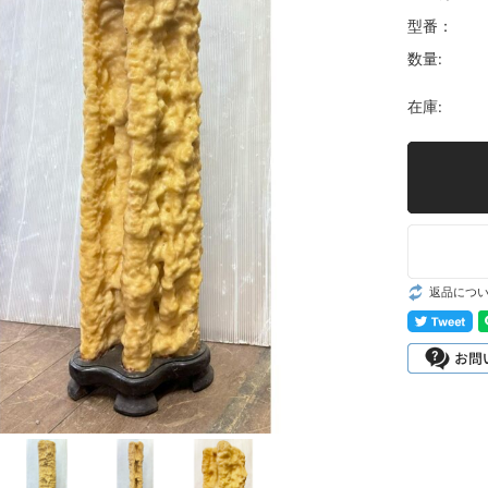
型番：
数量:
在庫:
返品につ