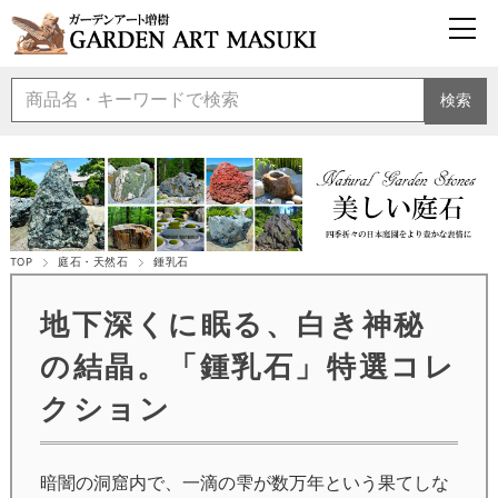
検索
TOP
庭石・天然石
鍾乳石
地下深くに眠る、白き神秘
の結晶。「鍾乳石」特選コレ
クション
暗闇の洞窟内で、一滴の雫が数万年という果てしな