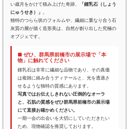
い歳月をかけて積み上げた奇跡、
「鍾乳石（しょう
にゅうせき）」
。
独特のつらら状のフォルムや、繊細に重なり合う石
灰質の層が描く造形美は、自然が創り出した究極の
オブジェです。
■ ぜひ、群馬県前橋市の展示場で「本
物」に触れてください
鍾乳石は非常に繊細な品物であり、その真価
は複雑に絡み合うディテールと、光を透過さ
せるような独特の質感にあります。
写真ではお伝えしきれない圧倒的なオーラ
と、石肌の質感をぜひ群馬県前橋市の展示場
にて直接お確かめください。
一期一会の出会いを大切にしていただきたい
ため、現物確認を推奨しております。