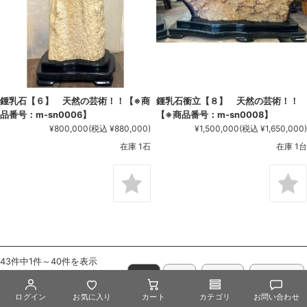
鍾乳石【６】 天然の芸術！！【※商
鍾乳石衝立【８】 天然の芸術！！
品番号：m-sn0006】
【※商品番号：m-sn0008】
¥800,000
(税込 ¥880,000)
¥1,500,000
(税込 ¥1,650,000)
在庫 1石
在庫 1台
43件中1件～40件を表示
2
次へ
最後へ
1
ログイン
お気に入り
カート
カテゴリ
お問い合わせ