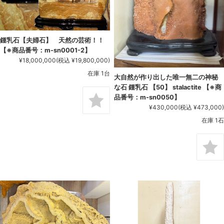
鍾乳石【夫婦石】 天然の芸術！！
【※商品番号：m-sn0001-2】
¥18,000,000
(税込 ¥19,800,000)
在庫 1台
大自然が作り出した唯一無二の神秘
な石 鍾乳石 【50】 stalactite 【※商
品番号：m-sn0050】
¥430,000
(税込 ¥473,000)
在庫 1石