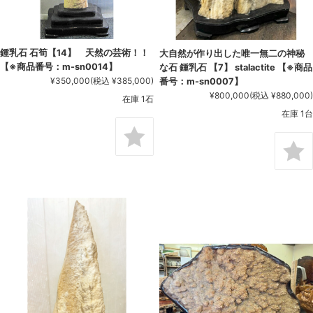
鍾乳石 石筍【14】 天然の芸術！！
大自然が作り出した唯一無二の神秘
【※商品番号：m-sn0014】
な石 鍾乳石 【7】 stalactite 【※商品
¥350,000
(税込 ¥385,000)
番号：m-sn0007】
¥800,000
(税込 ¥880,000)
在庫 1石
在庫 1台