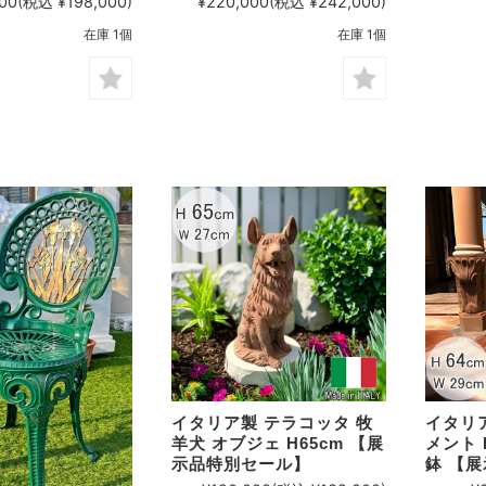
00
(税込 ¥198,000)
¥220,000
(税込 ¥242,000)
在庫 1個
在庫 1個
イタリア製 テラコッタ 牧
イタリ
羊犬 オブジェ H65cm 【展
メント 
示品特別セール】
鉢 【