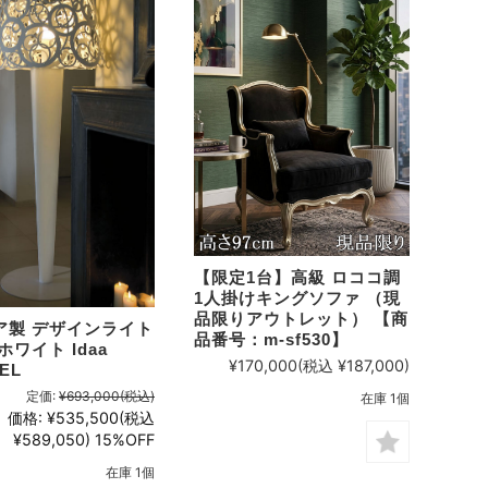
【限定1台】高級 ロココ調
1人掛けキングソファ （現
品限りアウトレット） 【商
ア製 デザインライト
品番号：m-sf530】
ホワイト Idaa
¥170,000
(税込 ¥187,000)
EL
定価:
¥693,000
(税込)
在庫 1個
価格:
¥535,500
(税込
¥589,050)
15%OFF
在庫 1個