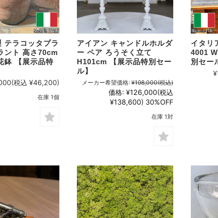
 テラコッタプラ
アイアン キャンドルホルダ
イタリ
ラント 高さ70cm
ー ペア ろうそく立て
4001 
花鉢 【展示品特
H101cm 【展示品特別セー
別セー
】
ル】
¥
000
(税込 ¥46,200)
メーカー希望価格:
¥198,000
(税込)
価格:
¥126,000
(税込
在庫 1個
¥138,600)
30%OFF
在庫 1対