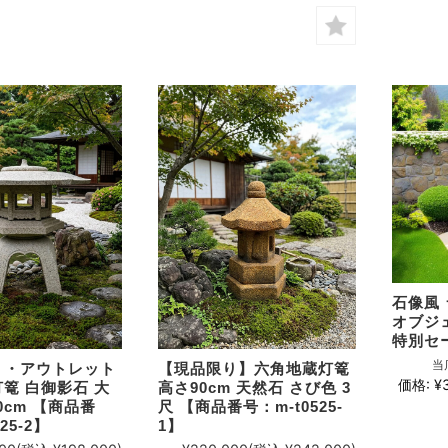
石像風
オブジェ
特別セ
当
り・アウトレット
【現品限り】六角地蔵灯篭
価格:
¥
篭 白御影石 大
高さ90cm 天然石 さび色 3
0cm 【商品番
尺 【商品番号：m-t0525-
25-2】
1】