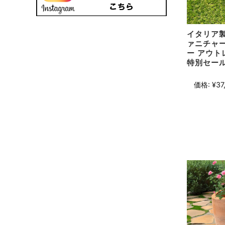
イタリア
ァニチャー
ー アウト
特別セー
価格:
¥37