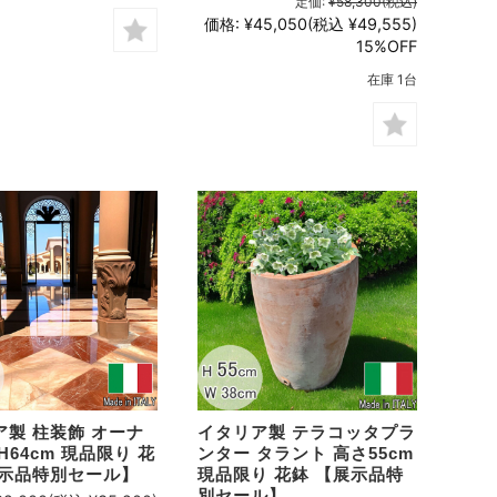
定価:
¥58,300
(税込)
価格:
¥45,050
(税込 ¥49,555)
15%OFF
在庫 1台
ア製 柱装飾 オーナ
イタリア製 テラコッタプラ
H64cm 現品限り 花
ンター タラント 高さ55cm
展示品特別セール】
現品限り 花鉢 【展示品特
別セール】