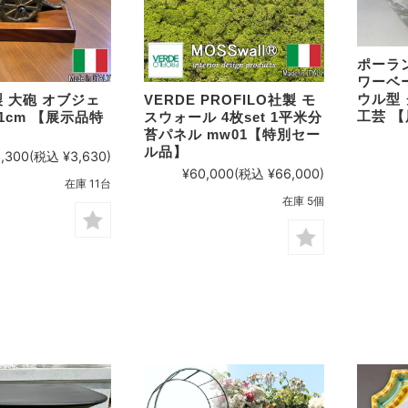
ポーラ
ワーベー
ウル型
 大砲 オブジェ
VERDE PROFILO社製 モ
工芸 
W11cm 【展示品特
スウォール 4枚set 1平米分
】
苔パネル mw01【特別セー
ル品】
,300
(税込 ¥3,630)
¥60,000
(税込 ¥66,000)
在庫 11台
在庫 5個