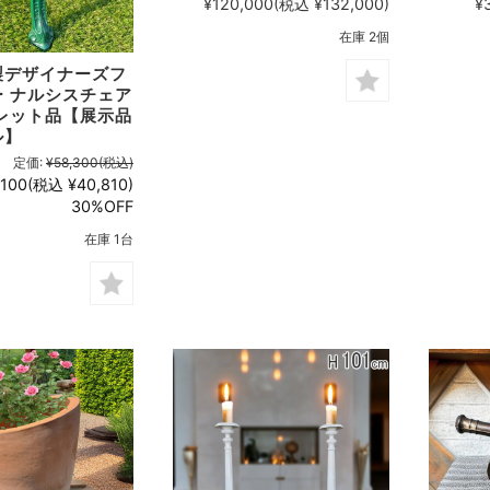
¥120,000
(税込 ¥132,000)
¥
在庫 2個
製デザイナーズフ
 ナルシスチェア
レット品【展示品
ル】
定価:
¥58,300
(税込)
,100
(税込 ¥40,810)
30%OFF
在庫 1台