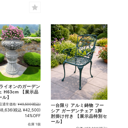
 ライオンのガーデン
 H63cm 【展示品
ール】
店通常価格:
¥49,500
(税込)
一台限り アルミ鋳物 フー
38,636
(税込 ¥42,500)
シア ガーデンチェア 1脚
14%OFF
肘掛け付き 【展示品特別セ
ール】
在庫 1個